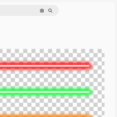
画像で検索
検索