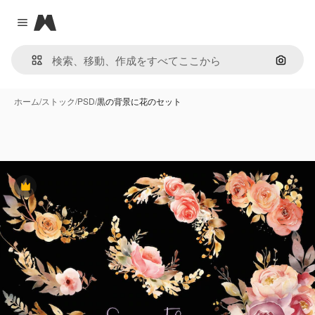
Magnific
Close menu
画像で
ホーム
/
ストック
/
PSD
/
黒の背景に花のセット
Premium