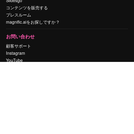
Slidesgo
コンテンツを販売する
プレスルーム
magnific.aiをお探しですか？
お問い合わせ
顧客サポート
Instagram
YouTube
LinkedIn
TikTok
Discord
X
Reddit
Copyright © 2010-
2026
Freepik Company S.L.U.
無断複写・転載を禁じま
す
.