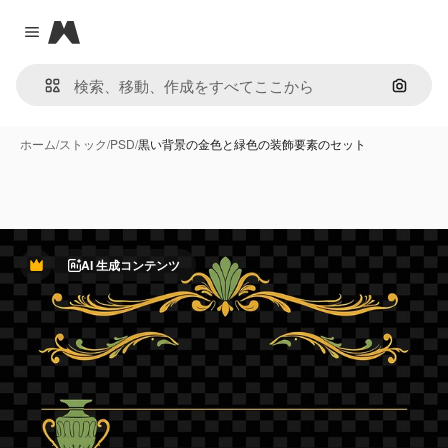
Magnific
Close menu
画像で
ホーム
/
ストック
/
PSD
/
黒い背景の金色と緑色の装飾要素のセット
AI 生成コンテンツ
Premium