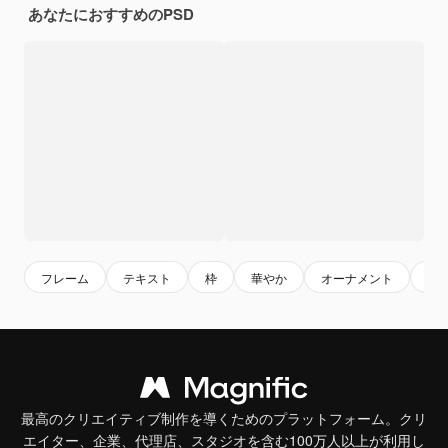
あなたにおすすめのPSD
フレーム
テキスト
枠
華やか
オーナメント
モ
最高のクリエイティブ制作を導くためのプラットフォーム。クリ
エイター、企業、代理店、スタジオを含む100万人以上が利用し