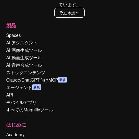
ています。
日本語
製品
Spaces
AI アシスタント
AI 画像生成ツール
AI 動画生成ツール
AI 音声合成ツール
ストックコンテンツ
Claude/ChatGPT向けMCP
新規
エージェント
新規
API
モバイルアプリ
すべてのMagnificツール
はじめに
Academy