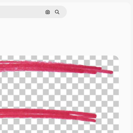
画像で検索
検索