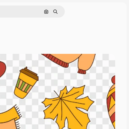
画像で検索
検索