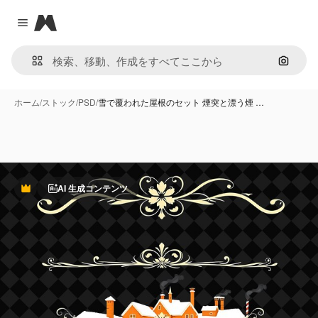
Magnific
Close menu
画像で
ホーム
/
ストック
/
PSD
/
雪で覆われた屋根のセット 煙突と漂う煙 …
AI 生成コンテンツ
Premium