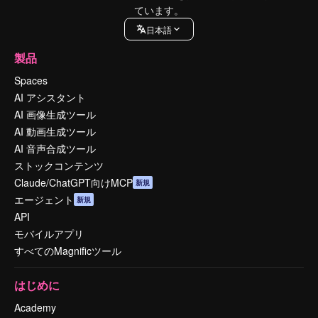
ています。
日本語
製品
Spaces
AI アシスタント
AI 画像生成ツール
AI 動画生成ツール
AI 音声合成ツール
ストックコンテンツ
Claude/ChatGPT向けMCP
新規
エージェント
新規
API
モバイルアプリ
すべてのMagnificツール
はじめに
Academy