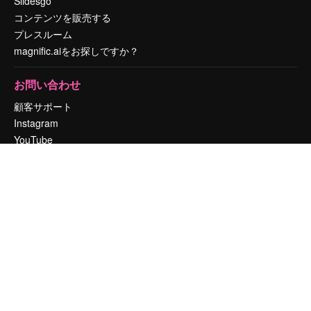
Slidesgo
コンテンツを販売する
プレスルーム
magnific.aiをお探しですか？
お問い合わせ
顧客サポート
Instagram
YouTube
LinkedIn
TikTok
Discord
X
Reddit
Copyright © 2010-
2026
Freepik Company S.L.U.
無断複写・転載を禁じま
す
.