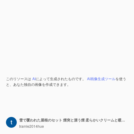
このリソースは
AI
によって生成されたものです。
AI画像生成ツール
を使う
と、あなた独自の画像を作成できます。
雪で覆われた屋根のセット 煙突と漂う煙 柔らかいクリームと暖かいアンバー ビクトリア朝の時代
tramle2014hue