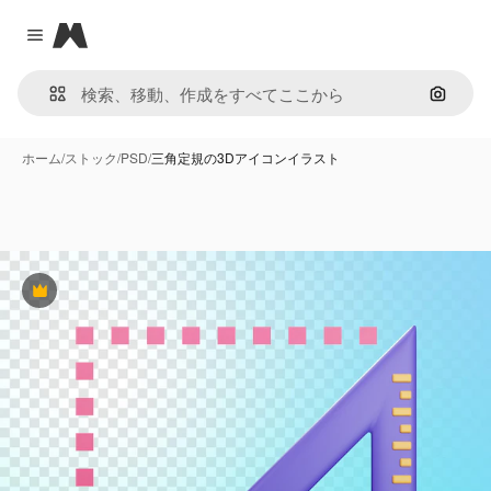
Magnific
Close menu
画像で
ホーム
/
ストック
/
PSD
/
三角定規の3Dアイコンイラスト
Premium