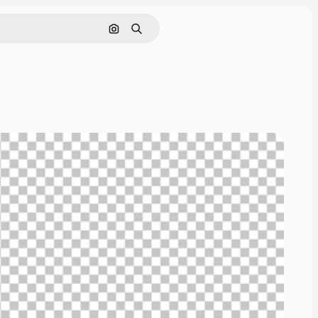
画像で検索
検索