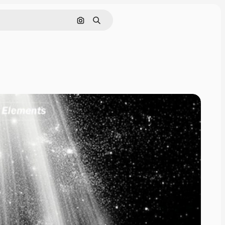
画像で検索
検索