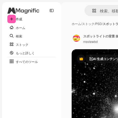
作成
ホーム
/
ストック
/
PSD
/
スポットラ
ホーム
検索
スポットライトの背景 
msviewbd
ストック
もっと詳しく
AI 生成コンテン
Premium
すべてのツール