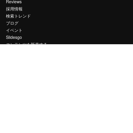
Reviews
採用情報
検索トレンド
ブログ
イベント
Slidesgo
コンテンツを販売する
プレスルーム
magnific.aiをお探しですか？
お問い合わせ
顧客サポート
Instagram
YouTube
LinkedIn
TikTok
Discord
X
Reddit