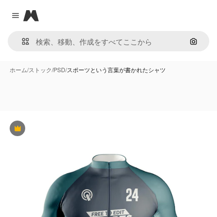
Magnific
Close menu
画像で
ホーム
/
ストック
/
PSD
/
スポーツという言葉が書かれたシャツ
Premium