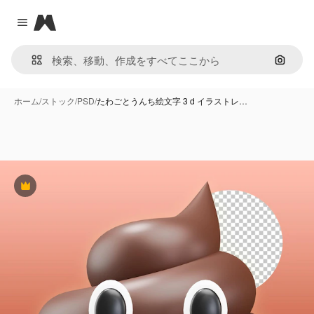
Magnific
Close menu
画像で
ホーム
/
ストック
/
PSD
/
たわごとうんち絵文字 3 d イラストレ…
Premium