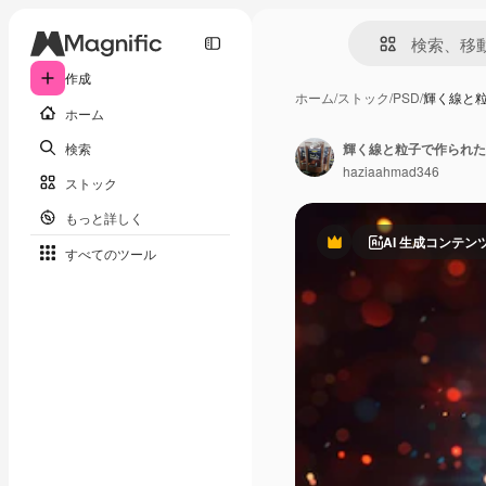
作成
ホーム
/
ストック
/
PSD
/
輝く線と
ホーム
検索
輝く線と粒子で作られた
haziaahmad346
ストック
もっと詳しく
AI 生成コンテン
Premium
すべてのツール