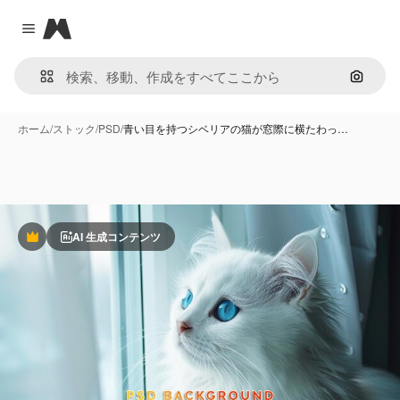
Magnific
Close menu
画像で
ホーム
/
ストック
/
PSD
/
青い目を持つシベリアの猫が窓際に横たわっ…
AI 生成コンテンツ
Premium