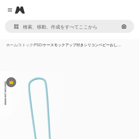
Magnific
Close menu
画像で
ホーム
/
ストック
/
PSD
/
ケースモックアップ付きシリコンベビーおし…
Premium