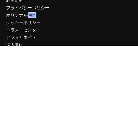
利用規約
プライバシーポリシー
オリジナル
新規
クッキーポリシー
トラストセンター
アフィリエイト
法人向け
運営
料金
会社概要
Reviews
採用情報
検索トレンド
ブログ
イベント
Slidesgo
コンテンツを販売する
プレスルーム