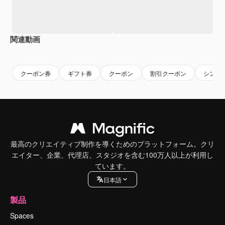
関連動画
Premium
Premium
Premium
Premium
クーポン券
ギフト券
クーポン
割引クーポン
シンプ
最高のクリエイティブ制作を導くためのプラットフォーム。クリ
エイター、企業、代理店、スタジオを含む100万人以上が利用し
ています。
日本語
製品
Spaces