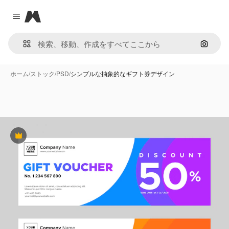
Magnific
Close menu
画像で
ホーム
/
ストック
/
PSD
/
シンプルな抽象的なギフト券デザイン
Premium