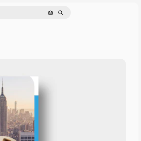
画像で検索
検索