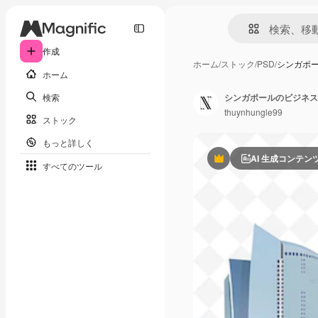
作成
ホーム
/
ストック
/
PSD
/
シンガポ
ホーム
検索
シンガポールのビジネス
thuynhungle99
ストック
もっと詳しく
AI 生成コンテン
Premium
すべてのツール