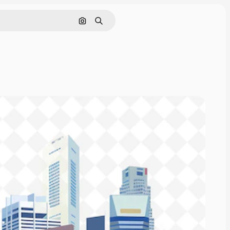
画像で検索
検索