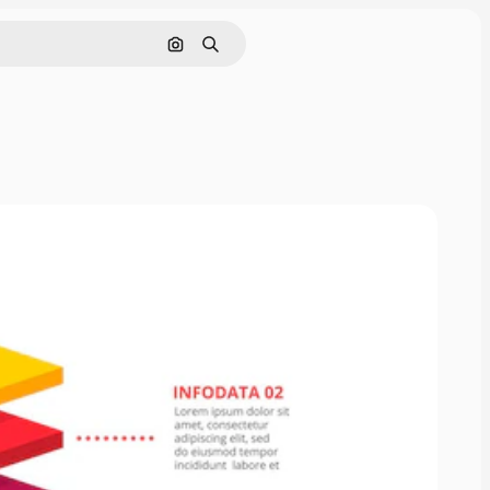
画像で検索
検索