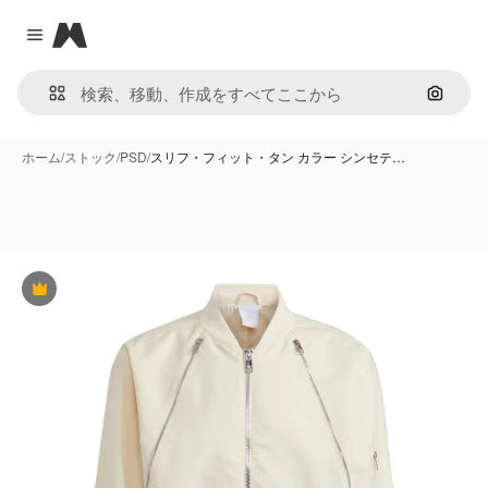
Magnific
Close menu
画像で
ホーム
/
ストック
/
PSD
/
スリフ・フィット・タン カラー シンセテ…
Premium