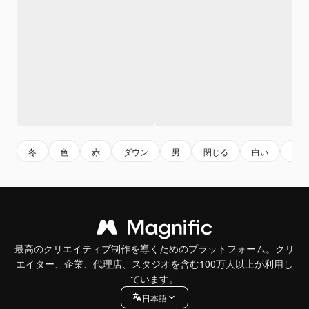
冬
色
赤
ダウン
男
閉じる
白い
現代
最高のクリエイティブ制作を導くためのプラットフォーム。クリ
エイター、企業、代理店、スタジオを含む100万人以上が利用し
ています。
日本語