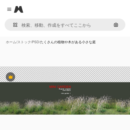
Magnific
Close menu
画像で
ホーム
/
ストック
/
PSD
/
たくさんの植物や木がある小さな庭
Premium