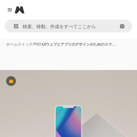
Magnific
Close menu
画像で
ホーム
/
ストック
/
PSD
/
UIウェブとアプリのデザインのためのスマ…
Premium