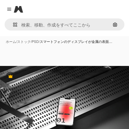
Magnific
Close menu
画像で
ホーム
/
ストック
/
PSD
/
スマートフォンのディスプレイが金属の表面…
Premium