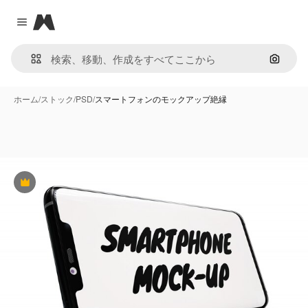
Magnific
Close menu
画像で
ホーム
/
ストック
/
PSD
/
スマートフォンのモックアップ絶縁
Premium