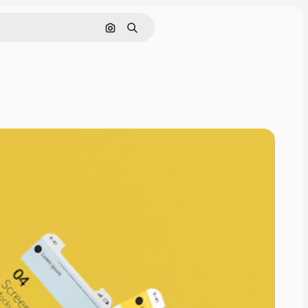
画像で検索
検索