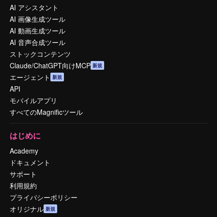
AI アシスタント
AI 画像生成ツール
AI 動画生成ツール
AI 音声合成ツール
ストックコンテンツ
Claude/ChatGPT向けMCP
新規
エージェント
新規
API
モバイルアプリ
すべてのMagnificツール
はじめに
Academy
ドキュメント
サポート
利用規約
プライバシーポリシー
オリジナル
新規