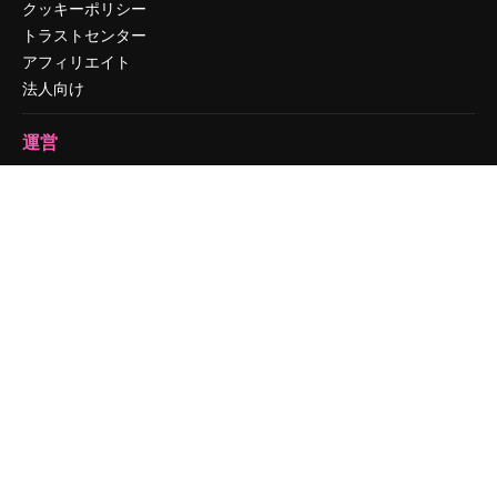
クッキーポリシー
トラストセンター
アフィリエイト
法人向け
運営
料金
会社概要
Reviews
採用情報
検索トレンド
ブログ
イベント
Slidesgo
コンテンツを販売する
プレスルーム
magnific.aiをお探しですか？
お問い合わせ