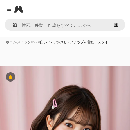
Magnific
Close menu
画像で
ホーム
/
ストック
/
PSD
/
白いTシャツのモックアップを着た、スタイ…
Premium