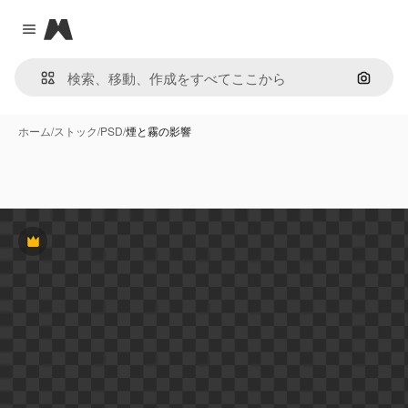
Magnific
Close menu
画像で
ホーム
/
ストック
/
PSD
/
煙と霧の影響
Premium