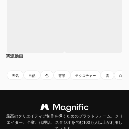
関連動画
Premium
Premium
Premium
Premium
AIによっ
天気
自然
色
背景
テクスチャー
雲
白い
最高のクリエイティブ制作を導くためのプラットフォーム。クリ
エイター、企業、代理店、スタジオを含む100万人以上が利用し
ています。