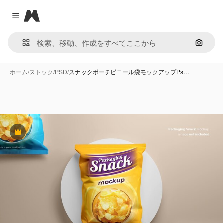
Magnific
Close menu
画像で
ホーム
/
ストック
/
PSD
/
スナックポーチビニール袋モックアップPs…
Premium