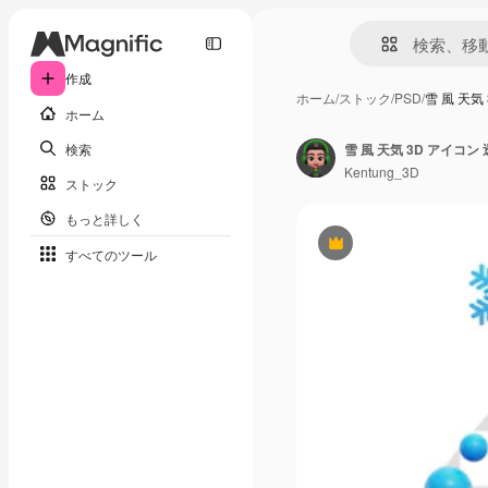
作成
ホーム
/
ストック
/
PSD
/
雪 風 天気
ホーム
検索
雪 風 天気 3D アイコン
Kentung_3D
ストック
もっと詳しく
Premium
すべてのツール