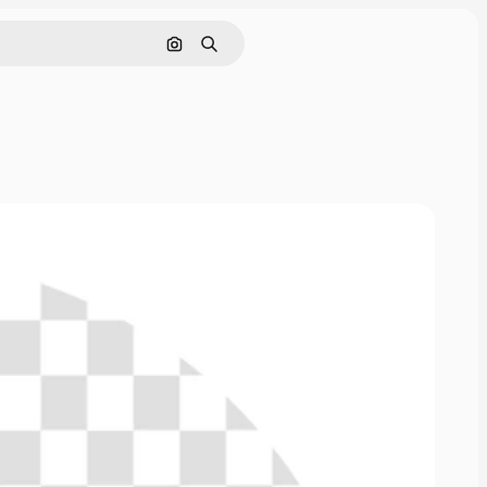
画像で検索
検索