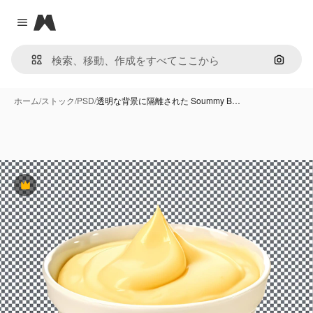
Magnific
Close menu
画像で
ホーム
/
ストック
/
PSD
/
透明な背景に隔離された Soummy B…
Premium