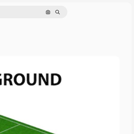
画像で検索
検索