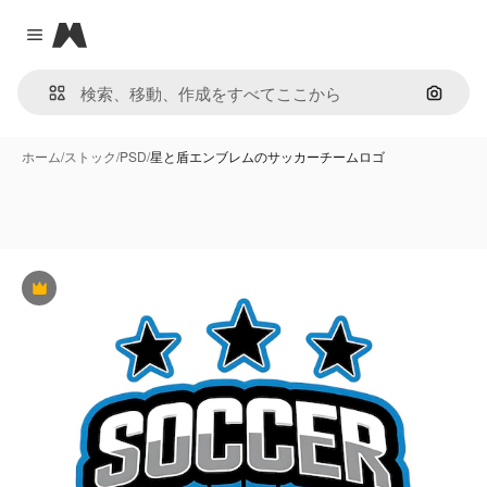
Magnific
Close menu
画像で
ホーム
/
ストック
/
PSD
/
星と盾エンブレムのサッカーチームロゴ
Premium