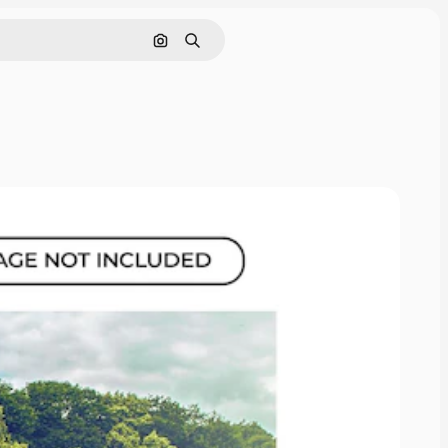
画像で検索
検索