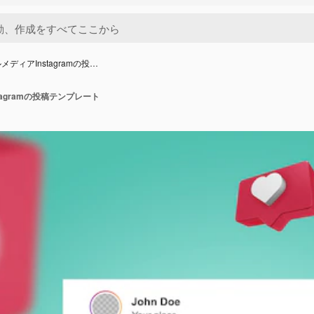
ディアInstagramの投…
agramの投稿テンプレート