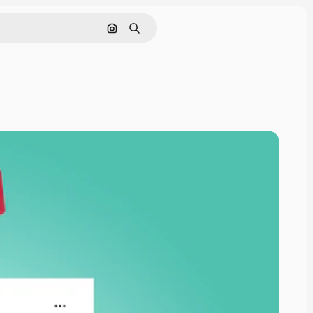
画像で検索
検索