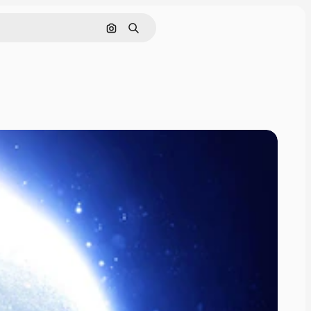
画像で検索
検索