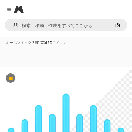
Magnific
Close menu
画像で
ホーム
/
ストック
/
PSD
/
音波3Dアイコン
Premium