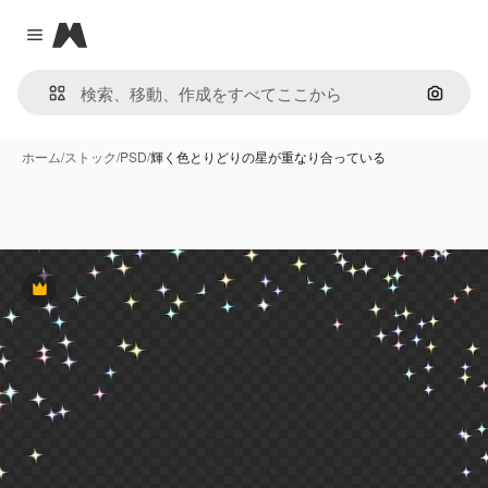
Magnific
Close menu
画像で
ホーム
/
ストック
/
PSD
/
輝く色とりどりの星が重なり合っている
Premium