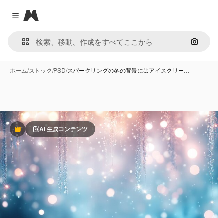
Magnific
Close menu
画像で
ホーム
/
ストック
/
PSD
/
スパークリングの冬の背景にはアイスクリー…
AI 生成コンテンツ
Premium