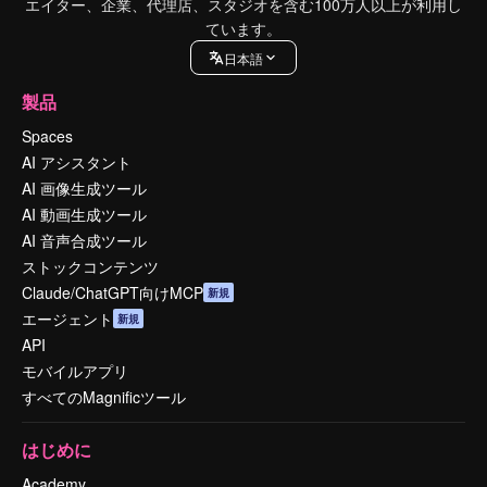
エイター、企業、代理店、スタジオを含む100万人以上が利用し
ています。
日本語
製品
Spaces
AI アシスタント
AI 画像生成ツール
AI 動画生成ツール
AI 音声合成ツール
ストックコンテンツ
Claude/ChatGPT向けMCP
新規
エージェント
新規
API
モバイルアプリ
すべてのMagnificツール
はじめに
Academy