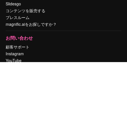
Slidesgo
コンテンツを販売する
プレスルーム
magnific.aiをお探しですか？
お問い合わせ
顧客サポート
Instagram
YouTube
LinkedIn
TikTok
Discord
X
Reddit
Copyright © 2010-
2026
Freepik Company S.L.U.
無断複写・転載を禁じま
す
.