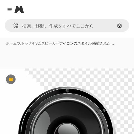
Magnific
Close menu
画像で
ホーム
/
ストック
/
PSD
/
スピーカーアイコンのスタイル 隔離された…
Premium