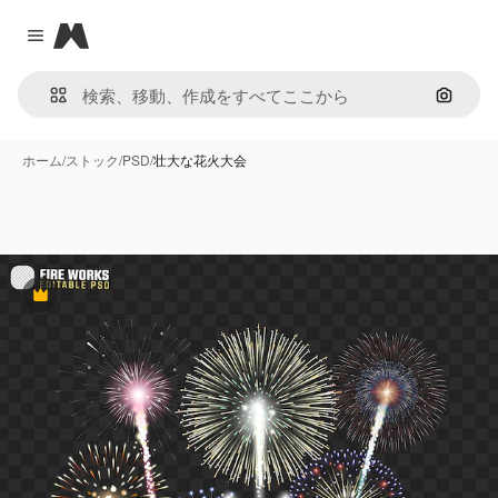
Magnific
Close menu
画像で
ホーム
/
ストック
/
PSD
/
壮大な花火大会
Premium