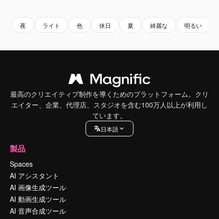
Premium
Premium
夜
ライト
色
休日
夏
綺麗な
明るい
最高のクリエイティブ制作を導くためのプラットフォーム。クリ
エイター、企業、代理店、スタジオを含む100万人以上が利用し
ています。
日本語
製品
Spaces
AI アシスタント
AI 画像生成ツール
AI 動画生成ツール
AI 音声合成ツール