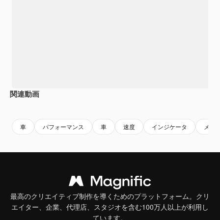
関連動画
Premium
Premium
AIによって生成されました。
Premium
Premium
車
パフォーマンス
車
速度
インジケータ
メー
最高のクリエイティブ制作を導くためのプラットフォーム。クリ
エイター、企業、代理店、スタジオを含む100万人以上が利用し
ています。