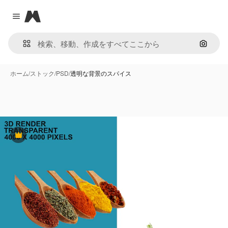
Magnific
Close menu
画像で
ホーム
/
ストック
/
PSD
/
透明な背景のスパイス
Premium