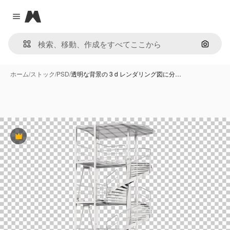
Magnific
Close menu
画像で
ホーム
/
ストック
/
PSD
/
透明な背景の 3 d レンダリング図に分…
Premium