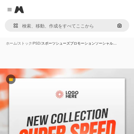
Magnific
Close menu
画像で
ホーム
/
ストック
/
PSD
/
スポーツシューズプロモーションソーシャル…
Premium