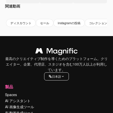
関連動画
Premium
Premium
Premium
Premium
ディスカウント
セール
instagramの投稿
コレクション
最高のクリエイティブ制作を導くためのプラットフォーム。クリ
エイター、企業、代理店、スタジオを含む100万人以上が利用し
ています。
日本語
製品
Spaces
AI アシスタント
AI 画像生成ツール
AI 動画生成ツール