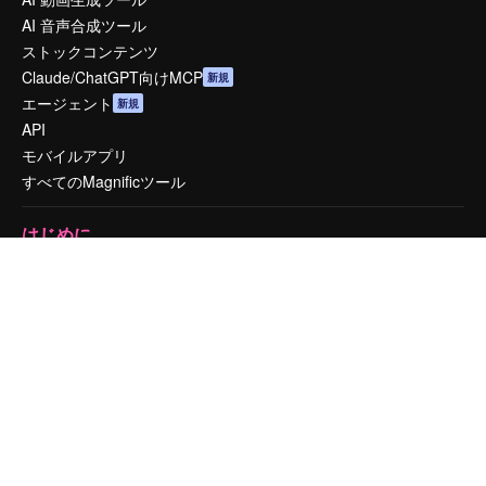
AI 音声合成ツール
ストックコンテンツ
Claude/ChatGPT向けMCP
新規
エージェント
新規
API
モバイルアプリ
すべてのMagnificツール
はじめに
Academy
ドキュメント
サポート
利用規約
プライバシーポリシー
オリジナル
新規
クッキーポリシー
トラストセンター
アフィリエイト