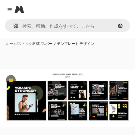
Magnific
Close menu
画像で
ホーム
/
ストック
/
PSD
/
スポーツ テンプレート デザイン
Premium