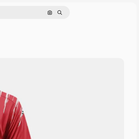
画像で検索
検索