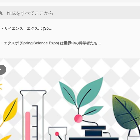
・サイエンス・エクスポ (Sp…
スプリング・サイエンス・エクスポ (Spring Science Expo) は世界中の科学者たちにDiscover PNG フェスティバル 2D フラットアート イラストレーションを展示するイベントです
ツ