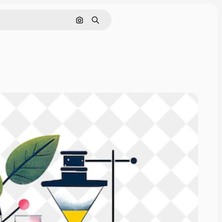
画像で検索
検索