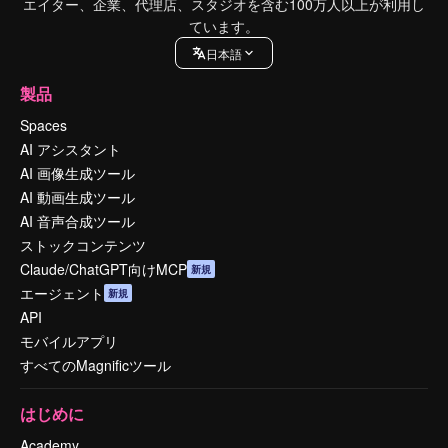
エイター、企業、代理店、スタジオを含む100万人以上が利用し
ています。
日本語
製品
Spaces
AI アシスタント
AI 画像生成ツール
AI 動画生成ツール
AI 音声合成ツール
ストックコンテンツ
Claude/ChatGPT向けMCP
新規
エージェント
新規
API
モバイルアプリ
すべてのMagnificツール
はじめに
Academy