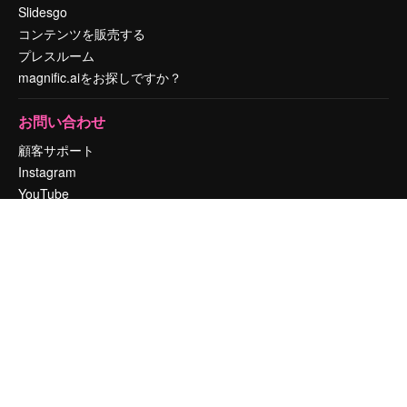
Slidesgo
コンテンツを販売する
プレスルーム
magnific.aiをお探しですか？
お問い合わせ
顧客サポート
Instagram
YouTube
LinkedIn
TikTok
Discord
X
Reddit
Copyright © 2010-
2026
Freepik Company S.L.U.
無断複写・転載を禁じま
す
.