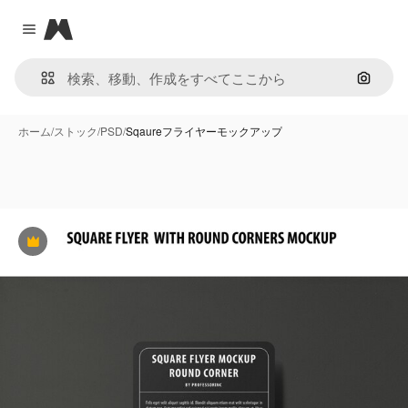
Magnific
Close menu
画像で
ホーム
/
ストック
/
PSD
/
Sqaureフライヤーモックアップ
Premium