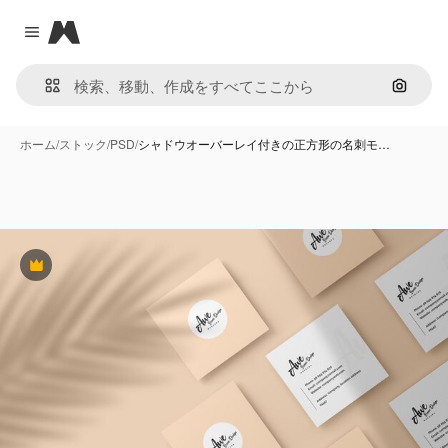
Magnific
Close menu
画像で
ホーム
/
ストック
/
PSD
/
シャドウオーバーレイ付きの正方形の名刺モ…
Premium