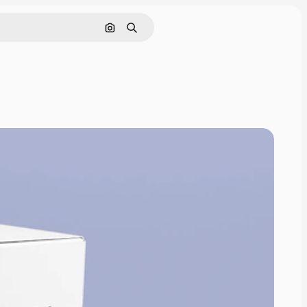
画像で検索
検索