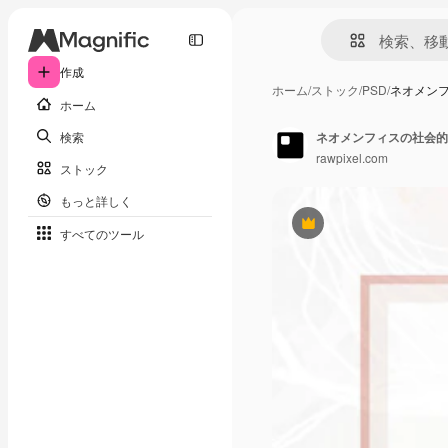
作成
ホーム
/
ストック
/
PSD
/
ネオメン
ホーム
検索
ネオメンフィスの社会的
rawpixel.com
ストック
もっと詳しく
Premium
すべてのツール