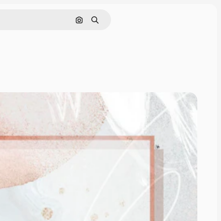
画像で検索
検索